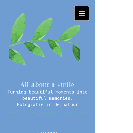
All about a smile
Turning beautiful moments into
beautiful memories.
Fotografie in de natuur
°°°°°°°°°°°°°°°°°°°°°°°°°°°°°
°°°°°°